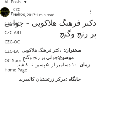
All Posts
CZC
All Posts
Nov 26, 2017
1 min read
دکتر فرهنگ هلاکویی - جوانی
CZC-SD
پر رنج وگنج
CZC-ART
CZC-OC
سخنران
:  دکتر فرهنگ هلاکویی     
CZC-LA
موضوع
:جوانی پر رنج وگنج
OC-Sports
زمان
: ۱۰ دسامبر از  ۵ پسین تا  ۸ شب        
Home Page
جایگاه
 :مرکز زرتشتیان کالیفرنیا  