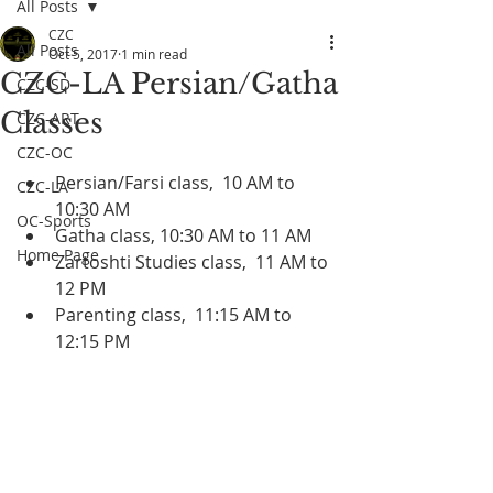
All Posts
CZC
All Posts
Oct 5, 2017
1 min read
CZC-LA Persian/Gatha
CZC-SD
Classes
CZC-ART
CZC-OC
Persian/Farsi class,  10 AM to 
CZC-LA
10:30 AM  
OC-Sports
Gatha class, 10:30 AM to 11 AM  
Home Page
Zartoshti Studies class,  11 AM to 
12 PM  
Parenting class,  11:15 AM to 
12:15 PM 