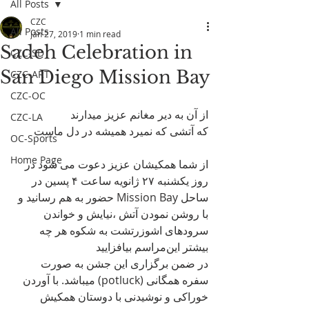
All Posts
CZC
All Posts
Jan 27, 2019
1 min read
Sadeh Celebration in
CZC-SD
San Diego Mission Bay
CZC-ART
CZC-OC
از آن به دیر مغانم عزیز میدارند
CZC-LA
که آتشی که نمیرد همیشه در دل ماست
OC-Sports
Home Page
از شما همکیشان عزیز دعوت می شود در 
روز يكشنبه ۲٧ ژانویه ساعت ۴ پسین در 
ساحل Mission Bay حضور به هم رسانید و 
با روشن نمودن آتش ،نيايش و خواندن 
سرودهای اشوزرتشت به شکوه هر چه 
بیشتر این‌مراسم بیافزایید
در ضمن برگزاری این جشن به صورت 
سفره همگانی (potluck) میباشد. با آوردن 
خوراکی و نوشیدنی با دوستان همکیش 