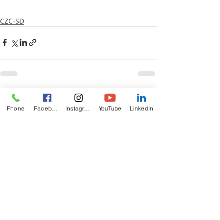
CZC-SD
Recent Posts
See All
Phone
Facebook
Instagram
YouTube
LinkedIn