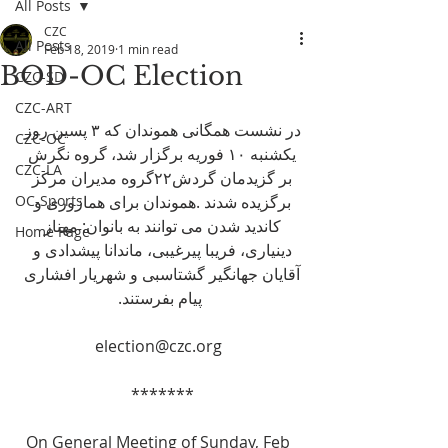
All Posts
CZC
All Posts
Feb 18, 2019
1 min read
BOD-OC Election
CZC-SD
CZC-ART
در نشست همگانی هموندان که ۳ پسین روز 
CZC-OC
یکشنبه ۱۰ فوریه برگزار شد، گروه نگرش 
CZC-LA
بر گزیدمان گردش۲۲گروه مدیران مرکز 
OC-Sports
برگزیده شدند .هموندان برای همازوری و 
کاندید شدن می توانند به بانوان: مهناز 
Home Page
دینیاری، فریبا پیرغیبی، ماندانا پیشدادی و 
آقایان جهانگیر گشتاسبی و شهریار افشاری 
پیام بفرستند.
 election@czc.org
******* 
On General Meeting of Sunday, Feb 