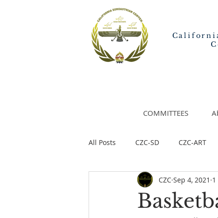
Californi
C
COMMITTEES
A
All Posts
CZC-SD
CZC-ART
CZC
Sep 4, 2021
1
Basketba