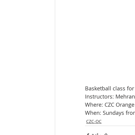
Basketball class fo
Instructors: Mehran
Where: CZC Orange
When: Sundays fro
CZC-OC