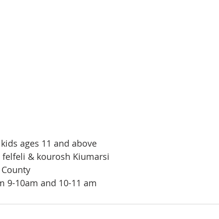
r kids ages 11 and above
 felfeli & kourosh Kiumarsi
 County
m 9-10am and 10-11 am