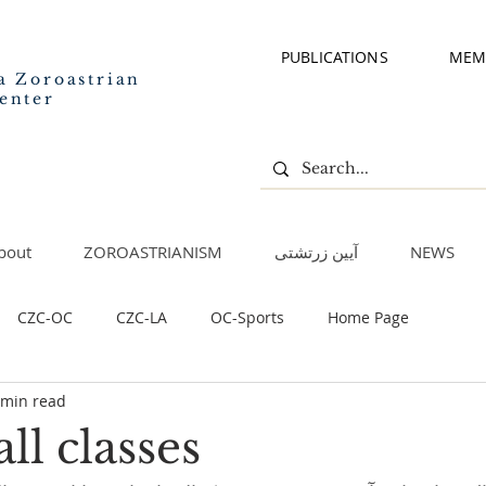
PUBLICATIONS
MEM
a Zoroastrian
enter
bout
ZOROASTRIANISM
آیین زرتشتی
NEWS
CZC-OC
CZC-LA
OC-Sports
Home Page
 min read
ll classes