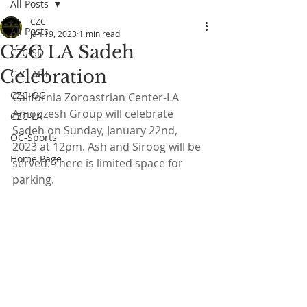
All Posts
CZC
All Posts
Jan 19, 2023
1 min read
CZC LA Sadeh
CZC-SD
Celebration
CZC-ART
CZC-OC
California Zoroastrian Center-LA  
Amoozesh Group will celebrate 
CZC-LA
Sadeh on Sunday, January 22nd, 
OC-Sports
2023 at 12pm. Ash and Siroog will be 
Home Page
served. There is limited space for 
parking.