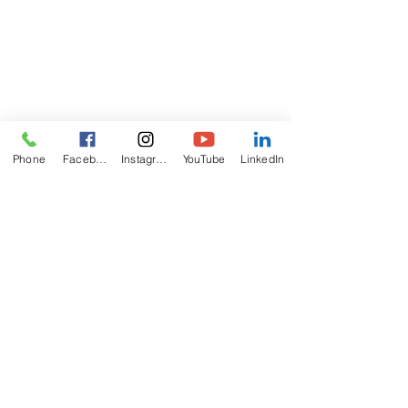
Phone
Facebook
Instagram
YouTube
LinkedIn
ABOUT
US
The California Zoroastrian Center (CZC) is
recognized by IRS as a non-profit charitable
religious organization.