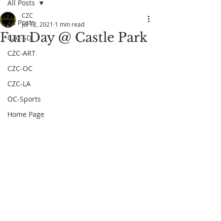
All Posts
CZC
All Posts
Jul 12, 2021
1 min read
Fun Day @ Castle Park
CZC-SD
CZC-ART
CZC-OC
CZC-LA
OC-Sports
Home Page