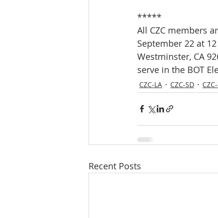
*****
All CZC members ar
September 22 at 12 
Westminster, CA 92
serve in the BOT El
CZC-LA
CZC-SD
CZC
Recent Posts