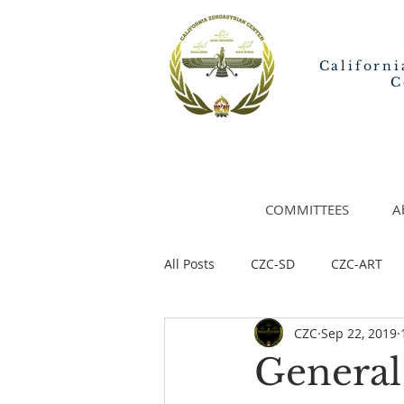
Californi
C
COMMITTEES
A
All Posts
CZC-SD
CZC-ART
CZC
Sep 22, 2019
General