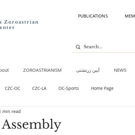
PUBLICATIONS
MEM
a Zoroastrian
enter
bout
ZOROASTRIANISM
آیین زرتشتی
NEWS
CZC-OC
CZC-LA
OC-Sports
Home Page
1 min read
 Assembly