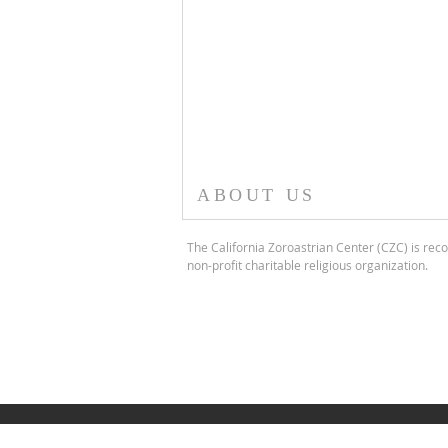
ABOUT US
The California Zoroastrian Center (CZC) is reco
non-profit charitable religious organization.
CURUS THE GREAT
DAY