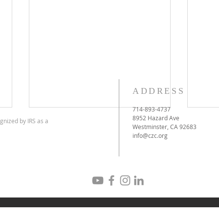
ADDRESS
714-893-4737
8952 Hazard Ave
gnized by IRS as a
Westminster, CA 92683
info@czc.org
CYRUS THE GREAT DAY
Meh
SD