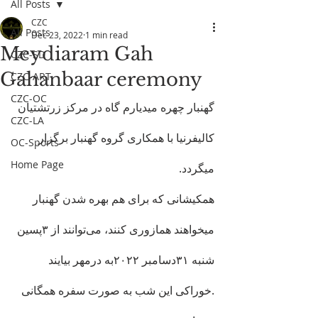
All Posts
CZC
All Posts
Dec 23, 2022
1 min read
Meydiaram Gah
CZC-SD
Gahanbaar ceremony
CZC-ART
CZC-OC
گهنبار چهره میدیارم گاه در مرکز زرتشتیان 
CZC-LA
کالیفرنیا با همکاری گروه گهنبار برگزار 
OC-Sports
Home Page
میگردد.
همکیشانی که برای هم بهره شدن گهنبار 
میخواهند همازوری کنند، می‌توانند از ۳پسین 
شنبه ۳۱دسامبر ۲۰۲۲به درمهر بیایند 
.خوراکی این شب به صورت سفره همگانی 