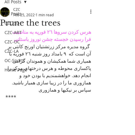
All Posts
CZC
All Posts
Feb 25, 2022
1 min read
Prune the trees
CZC-SD
هرس کردن سروها ٢٦ فوریه به مناسبت 
CZC-ART
فرا رسيدن خجسته جشن نوروز باستانى
CZC-OC
 گروه مديره مركز زرتشتيان اورنج كانتى بر 
CZC-LA
آن است كه  ٩ بامداد روز شنبه ٢٦ فوريه با 
OC-Sports
هميارى شما همكيشان و هموندان گرامى 
پاكسازى محوطه و هرس درختهاى مركز را 
Home Page
انجام دهد. خواهشمنديم با بودن خود و 
همازورى ما را در زيبا سازى هميار باشيد. 
سپاس بر نيكيها و همازورى
****