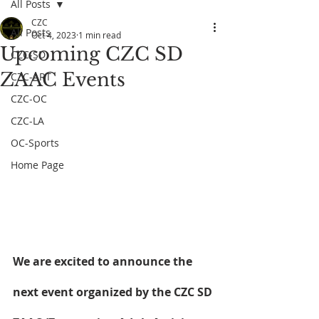
All Posts
CZC
All Posts
Oct 4, 2023
1 min read
Upcoming CZC SD
CZC-SD
ZAAC Events
CZC-ART
CZC-OC
CZC-LA
OC-Sports
Home Page
We are excited to announce the 
next event organized by the CZC SD 