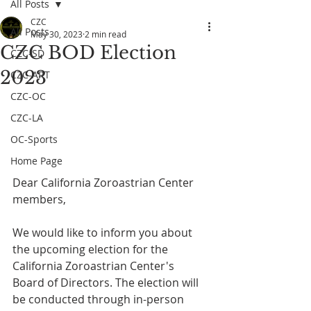
All Posts
CZC
All Posts
May 30, 2023
2 min read
CZC BOD Election
CZC-SD
2023
CZC-ART
CZC-OC
CZC-LA
OC-Sports
Home Page
Dear California Zoroastrian Center 
members,
We would like to inform you about 
the upcoming election for the 
California Zoroastrian Center's 
Board of Directors. The election will 
be conducted through in-person 