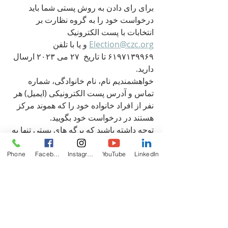
برای رای دادن به روش پستی شما باید 
درخواست خود را به گروه نظارت بر 
انتخابات با پست الکترونیک 
 و یا با تلفن 
Election@czc.org
۶۱۹۷۱۳۹۹۶۹ تا تاریخ  ۲۷ می ۲۰۲۳ ارسال 
دارید.
خواهشمندیم نام، نام خانوادگی، شماره 
تماس و آدرس پست الکترونیکی (ایمیل) هر 
نفر از افراد خانواده خود را که هموند مرکز 
هستند در درخواست خود بگویید.
توجه داشته باشید که برگه های پستی تنها به 
آدرسی که در فایل شما در مرکز زرتشتیان 
کالیفرنیا ثبت شده فرستاده خواهد شد. 
Phone
Facebook
Instagram
YouTube
LinkedIn
اگر تا یک هفته پس از تماس تان با گروه 
نظارت بر انتخابات، پاسخی از این گروه 
دریافت نکردید لطفا دوباره تماس بگیرید.
در صورتیکه در دوره اول شماره رای 
دهندگان به میزان کافی نرسد ، رای های 
پست شده در دوره دوم باز خواهند شد.