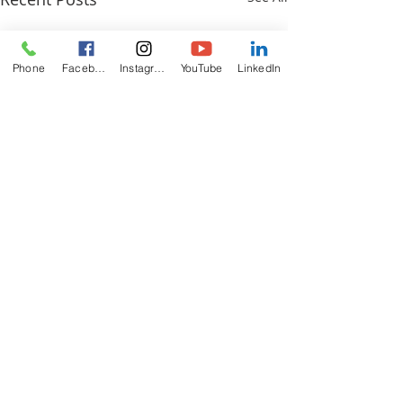
Phone
Facebook
Instagram
YouTube
LinkedIn
ABOUT
US
The California Zoroastrian Center (CZC) is