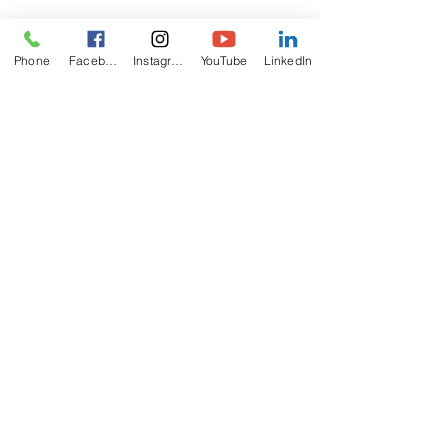
Phone
Facebook
Instagram
YouTube
LinkedIn
ABOUT
US
The California Zoroastrian Center (CZC) is
recognized by IRS as a non-profit charitable