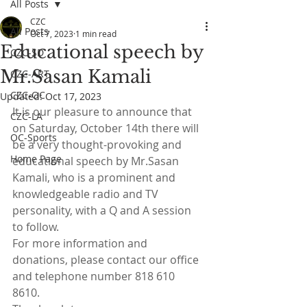
All Posts
CZC
All Posts
Oct 7, 2023
1 min read
Educational speech by
CZC-SD
Mr.Sasan Kamali
CZC-ART
CZC-OC
Updated:
Oct 17, 2023
It is our pleasure to announce that 
CZC-LA
on Saturday, October 14th there will 
OC-Sports
be a very thought-provoking and 
Home Page
educational speech by Mr.Sasan 
Kamali, who is a prominent and 
knowledgeable radio and TV 
personality, with a Q and A session 
to follow.
For more information and 
donations, please contact our office 
and telephone number 818 610 
8610. 