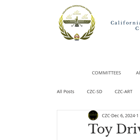
Californi
C
COMMITTEES
A
All Posts
CZC-SD
CZC-ART
CZC
Dec 6, 2024
1
Toy Dri