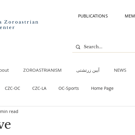
PUBLICATIONS
MEM
a Zoroastrian
enter
bout
ZOROASTRIANISM
آیین زرتشتی
NEWS
CZC-OC
CZC-LA
OC-Sports
Home Page
 min read
ve