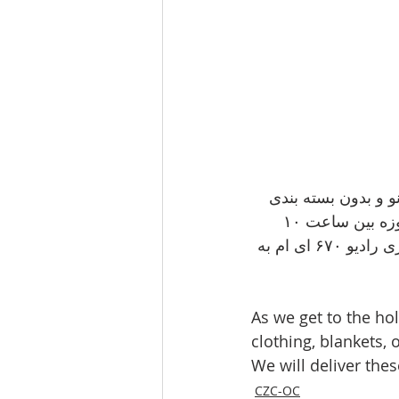
نو و بدون بسته بندی
کادویی  و گیفت کارت برای کودکان تا ۱۷ ساله را تا تاریخ ۱۳ دسامبر را  همه روزه بین ساعت ۱۰ 
بامداد تا ۴ پسین به مرکز زرتشتیان کالیفرنیا در اورنج کانتی بیاورید تا ما با همکاری رادیو ۶۷۰ ای ام به 
As we get to the ho
clothing, blankets, 
We will deliver the
CZC-OC