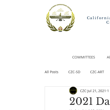
Californi
C
COMMITTEES
A
All Posts
CZC-SD
CZC-ART
CZC
Jul 21, 2021
1
2021 Da