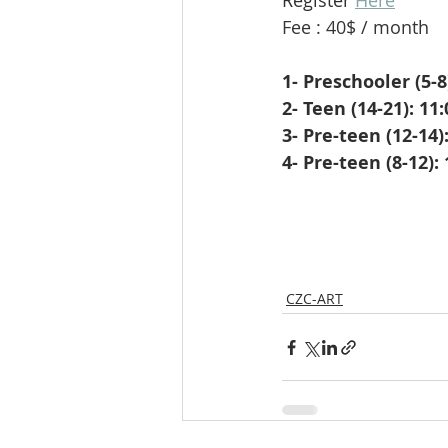
Register 
Here
Fee : 40$ / month
1- Preschooler (5-8
2- Teen (14-21): 11
3- Pre-teen (12-14)
4- Pre-teen (8-12):
CZC-ART