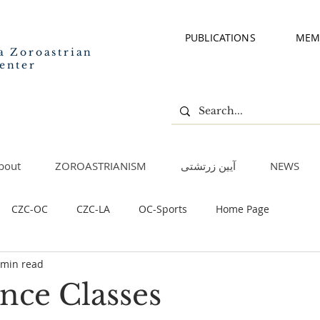
PUBLICATIONS
MEM
a Zoroastrian
enter
bout
ZOROASTRIANISM
آیین زرتشتی
NEWS
CZC-OC
CZC-LA
OC-Sports
Home Page
 min read
nce Classes